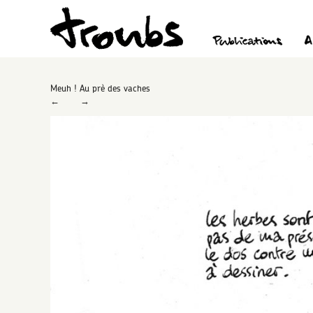
Meuh ! Au prè des vaches
←
→